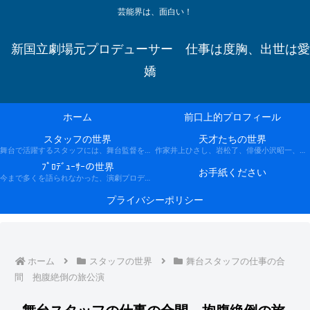
芸能界は、面白い！
新国立劇場元プロデューサー 仕事は度胸、出世は愛
嬌
ホーム
前口上的プロフィール
スタッフの世界
天才たちの世界
舞台で活躍するスタッフには、舞台監督を中心にした演出スタッフ、照明スタッフ、音響スタッフ、衣装、床山、など多くのスタッフが働いています。 彼らは稽古の時から旅公演の千秋楽まで、一つのチームとして数ヶ月一緒に生活します。 本邦初、知られることのなかったスタッフたちの、匠の技と大爆笑の生態をご紹介いたします。
作家井上ひさし、岩松了、俳優小沢昭一、風間杜夫、平田満、小野武彦、市原悦子、江波杏子、映画監督今村昌平、山田洋次、演出家つかこうへい、栗山民也、など、45年間に渡って親交いただいた、先輩、同輩、後輩の芸術家たちとの面白おかしいアーティストたちの記録です
ﾌﾟﾛﾃﾞｭｰｻｰの世界
お手紙ください
今まで多くを語られなかった、演劇プロデューサーの実態と神業を、涙と笑いで過ごした45年の経験をもとに描く、俳優志望、劇作家志望、演出家志望、舞台デザイナー志望、滅多にいない演劇プロデューサー志望の人々、そして単に芸能界の裏の裏を知りたい人に贈る 「七顛八倒ープロデューサーの世界」
プライバシーポリシー
ホーム
スタッフの世界
舞台スタッフの仕事の合
間 抱腹絶倒の旅公演