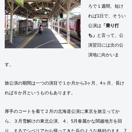
ろで１週間、短け
れば1日で、そうい
公演は
「乗り打
ち」
と言って、公
演翌日には次の公
演地に向かいま
す。
旅公演の期間は一つの演目で１か月から3ヶ月、4ヶ月、長け
れば６か月というものもあります。
厚手のコートを着て２月の北海道公演に東京を旅立ってか
ら、３月雪解けの東北公演、４、5月春麗かな関越地方を回
り、まるでシベリアから帰ってきた兵のような格好のまま、7