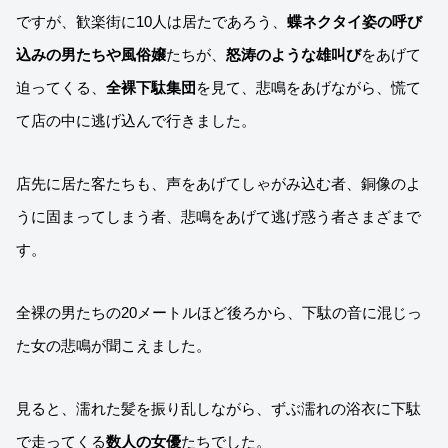
ですが、歓楽街に10人は居たであろう、
蝶ネクタイ姿の呼び
込みの男たちや風俗嬢
たちが、
怒涛のような雄叫び
をあげて
迫ってくる、
全裸下駄集団
を見て、悲鳴をあげながら、慌て
て店の中に逃げ込んで行きました。
店先に居た客たちも、声をあげてしゃがみ込む者、銅像のよ
うに固まってしまう者、悲鳴をあげて逃げ惑う者さまざまで
す。
全裸の男たちの20メートルほど後ろから、下駄の音に混じっ
た女の悲鳴が聞こえました。
見ると、濡れた髪を振り乱しながら、ずぶ濡れの浴衣に下駄
で走ってくる
数人の女優
たちでした。