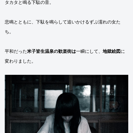
タカタと鳴る下駄の音。
悲鳴とともに、下駄を鳴らして追いかけるずぶ濡れの女た
ち。
平和だった
米子皆生温泉の歓楽街は
一瞬にして、
地獄絵図
に
変わりました。