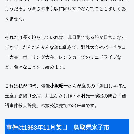
月うだるよう暑さの東京駅に降り立つなんてことも珍しくあ
りません。
それだけ長く旅をしていれば、非日常である旅が日常になっ
てきて、だんだんみんな旅に飽きて、野球大会やバーベキュ
ー大会、ボーリング大会、レンタカーでのミニドライブな
ど、色々なことをし始めます。
これは私が20代、俳優
小沢昭一
さんが座長の「劇団しゃぼん
玉座」旗揚げ公演、井上ひさし作・木村光一演出の舞台「國
語事件殺人辞典」の旅公演先での出来事です。
事件は1983年11月某日 鳥取県米子市